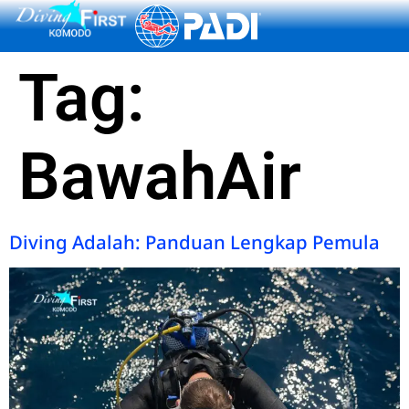
content
Tag:
BawahAir
Diving Adalah: Panduan Lengkap Pemula