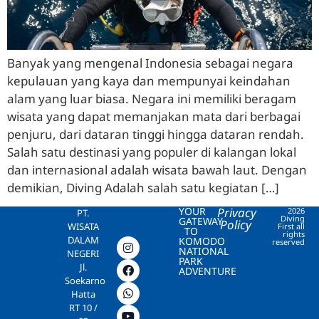
Banyak yang mengenal Indonesia sebagai negara
kepulauan yang kaya dan mempunyai keindahan
alam yang luar biasa. Negara ini memiliki beragam
wisata yang dapat memanjakan mata dari berbagai
penjuru, dari dataran tinggi hingga dataran rendah.
Salah satu destinasi yang populer di kalangan lokal
dan internasional adalah wisata bawah laut. Dengan
demikian, Diving Adalah salah satu kegiatan […]
YOUR
Privacy
2026
PT.
Diving
GATEWAY
Policy
WISATA
First all
TO
rights
DALAM
KOMODO
reserved
NATIONAL
NEGERI
PARK
Jl.
ADVENTURE
Soekarno
Hatta
RT 10 /