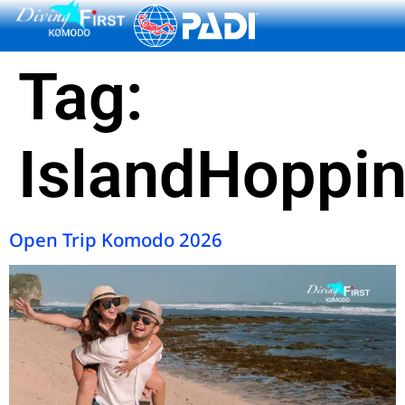
content
Tag:
IslandHoppi
Open Trip Komodo 2026