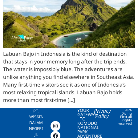
Labuan Bajo in Indonesia is the kind of destination
that stays in your memory long after the trip ends.
The water is impossibly blue. The adventures are
unlike anything you find elsewhere in Southeast Asia.
Many first-time visitors see it as one of Indonesia’s
most relaxing tropical islands. Labuan Bajo holds
more than most first-time […]
YOUR
Privacy
2026
PT.
Diving
GATEWAY
Policy
WISATA
First all
TO
rights
DALAM
KOMODO
reserved
NATIONAL
NEGERI
PARK
Jl.
ADVENTURE