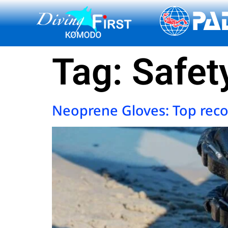
content
Tag:
Safet
Neoprene Gloves: Top re