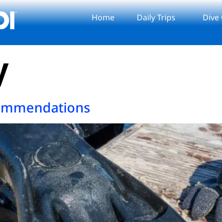
Home
Daily Trips
Dive
y
commendations